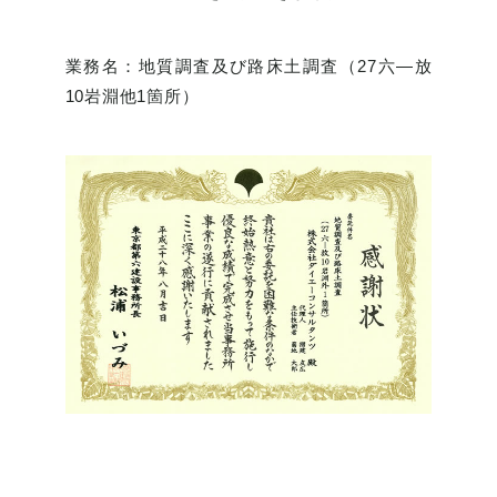
業務名：地質調査及び路床土調査（27六―放
10岩淵他1箇所）